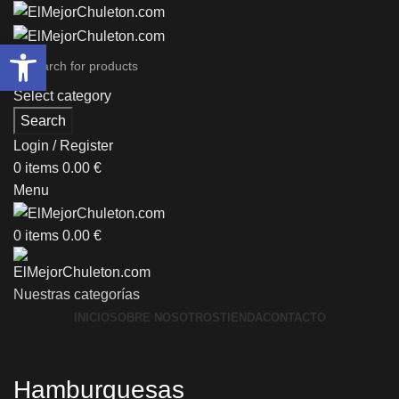
Abrir barra de herramientas
Select category
Search
Login / Register
0
items
0.00
€
Menu
0
items
0.00
€
Nuestras categorías
INICIO
SOBRE NOSOTROS
TIENDA
CONTACTO
Hamburguesas