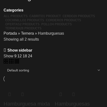
Categories
ALL
PRODUCTS
CABRITO
1 PRODUCT
CERDO
20 PRODUCTS
COCHINILLO
2 PRODUCTS
CORDERO
9 PRODUCTS
OFERTAS
2 PRODUCTS
POLLO
4 PRODUCTS
TERNERA
28 PRODUCTS
Portada
»
Ternera
»
Hamburguesas
Showing all 2 results
Show sidebar
Show
9
12
18
24
Hamburguesa mixta
Hamburguesas