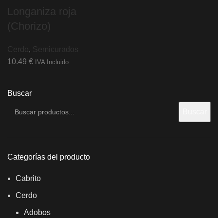
Longaniza roja
(Chorizo)
Cerdo
,
Semicurados
10.49
€
IVA Incluido
Buscar
Buscar
Categorías del producto
Cabrito
Cerdo
Adobos