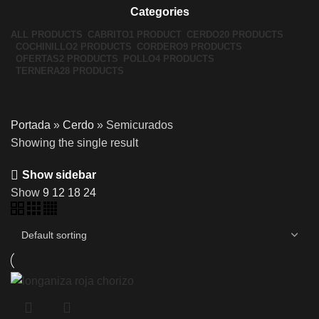
Categories
ALL
PRODUCTS
CABRITO
1 PRODUCT
CERDO
20 PRODUCTS
COCHINILLO
2 PRODUCTS
CORDERO
9 PRODUCTS
OFERTAS
2 PRODUCTS
POLLO
4 PRODUCTS
TERNERA
28 PRODUCTS
Portada
»
Cerdo
»
Semicurados
Showing the single result
Show sidebar
Show
9
12
18
24