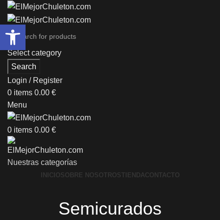
Abrir barra de herramientas
Select category
Search
Login / Register
0
items
0.00
€
Menu
0
items
0.00
€
Nuestras categorías
INICIO
SOBRE NOSOTROS
TIENDA
CONTACTO
Semicurados