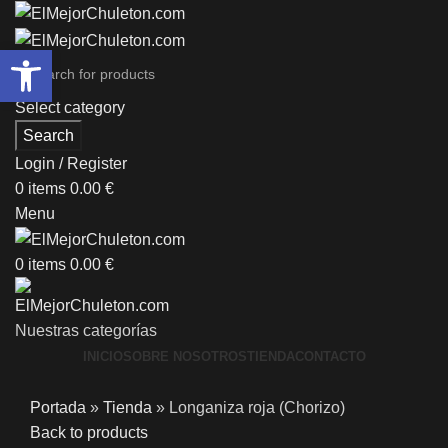
Abrir barra de herramientas
Select category
Search
Login / Register
0
items
0.00
€
Menu
0
items
0.00
€
Nuestras categorías
INICIO
SOBRE NOSOTROS
TIENDA
CONTACTO
Portada
»
Tienda
»
Longaniza roja (Chorizo)
Back to products