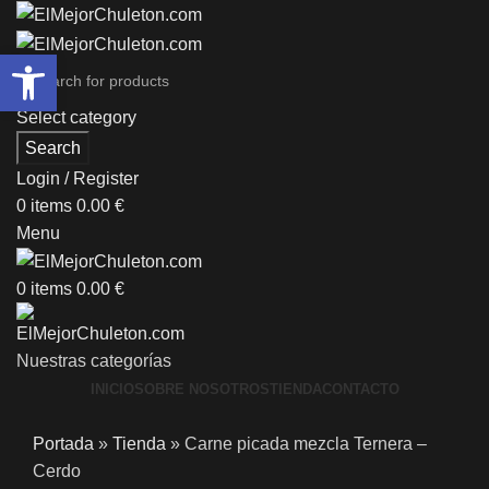
Abrir barra de herramientas
Select category
Search
Login / Register
0
items
0.00
€
Menu
0
items
0.00
€
Nuestras categorías
INICIO
SOBRE NOSOTROS
TIENDA
CONTACTO
Portada
»
Tienda
»
Carne picada mezcla Ternera –
Cerdo