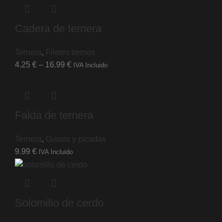
Cadera de ternera
Ternera
,
Filetes tiernos
4.25
€
–
16.99
€
IVA Incluido
Falda de ternera
Ternera
,
Guisos y picadas
9.99
€
IVA Incluido
Solomillo de cerdo