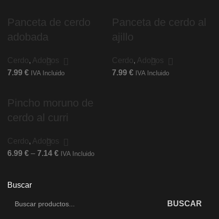
Panceta de cerdo
Panceta de cerdo al
adobada
ajillo
Cerdo
,
Adobos
Cerdo
,
Adobos
7.99
€
7.99
€
IVA Incluido
IVA Incluido
Pincho moruno de
cerdo al curri
Cerdo
,
Adobos
6.99
€
–
7.14
€
IVA Incluido
Buscar
BUSCAR