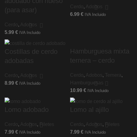
adobado con hueso
Cerdo
,
Adobos
(para asar)
6.99
€
IVA Incluido
Cerdo
,
Adobos
5.99
€
IVA Incluido
Hamburguesa mixta
Costillas de cerdo
ternera – cerdo
adobadas
Cerdo
,
Adobos
,
Ternera
,
Cerdo
,
Adobos
Hamburguesas
8.99
€
IVA Incluido
10.99
€
IVA Incluido
Lomo adobado
Lomo al ajillo
Cerdo
,
Adobos
,
Filetes
Cerdo
,
Adobos
,
Filetes
7.99
€
7.99
€
IVA Incluido
IVA Incluido