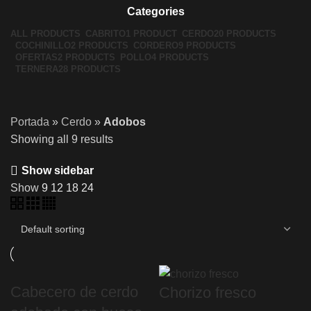
Categories
ALL
PRODUCTS
CABRITO
1 PRODUCT
CERDO
20 PRODUCTS
COCHINILLO
2 PRODUCTS
CORDERO
9 PRODUCTS
OFERTAS
2 PRODUCTS
POLLO
4 PRODUCTS
TERNERA
28 PRODUCTS
Portada
»
Cerdo
»
Adobos
Showing all 9 results
Show sidebar
Show
9
12
18
24
Cabecero de cerdo
Chorizo fresco