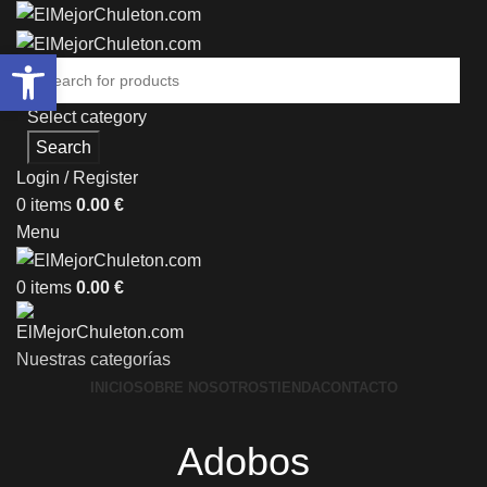
Abrir barra de herramientas
Select category
Search
Login / Register
0
items
0.00
€
Menu
0
items
0.00
€
Nuestras categorías
INICIO
SOBRE NOSOTROS
TIENDA
CONTACTO
Adobos