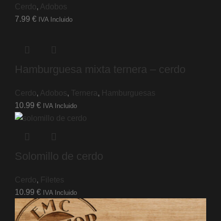
Cerdo
,
Adobos
7.99
€
IVA Incluido
Hamburguesa mixta ternera – cerdo
Cerdo
,
Adobos
,
Ternera
,
Hamburguesas
10.99
€
IVA Incluido
Solomillo de cerdo
Cerdo
,
Filetes
10.99
€
IVA Incluido