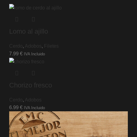
Lomo al ajillo
Cerdo
,
Adobos
,
Filetes
7.99
€
IVA Incluido
Chorizo fresco
Cerdo
,
Adobos
6.99
€
IVA Incluido