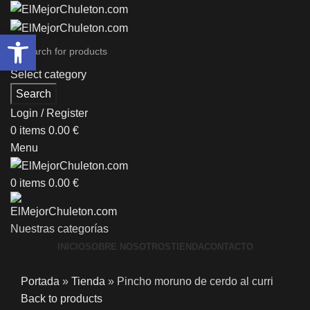
Abrir barra de herramientas
Select category
Search
Login / Register
0
items
0.00
€
Menu
0
items
0.00
€
Nuestras categorías
INICIO
SOBRE NOSOTROS
TIENDA
CONTACTO
Portada
»
Tienda
»
Pincho moruno de cerdo al curri
Back to products