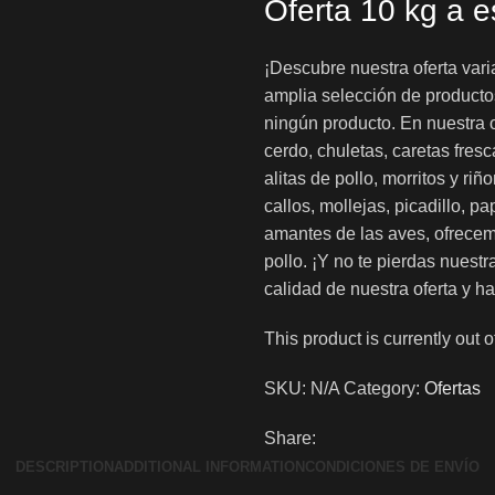
Oferta 10 kg a 
¡Descubre nuestra oferta vari
amplia selección de producto
ningún producto. En nuestra 
cerdo, chuletas, caretas fres
alitas de pollo, morritos y r
callos, mollejas, picadillo, p
amantes de las aves, ofrecem
pollo. ¡Y no te pierdas nuestr
calidad de nuestra oferta y h
This product is currently out 
SKU:
N/A
Category:
Ofertas
Share:
DESCRIPTION
ADDITIONAL INFORMATION
CONDICIONES DE ENVÍO