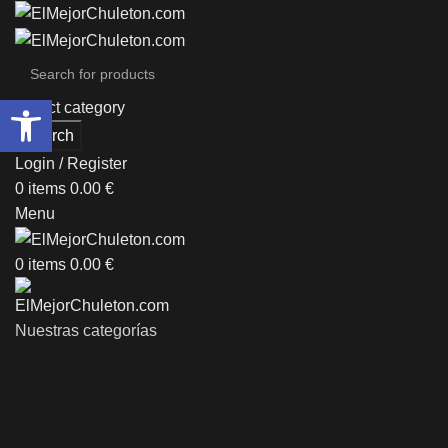
Abrir barra de herramientas
Select category
Search
Login / Register
0
items
0.00
€
Menu
0
items
0.00
€
Nuestras categorías