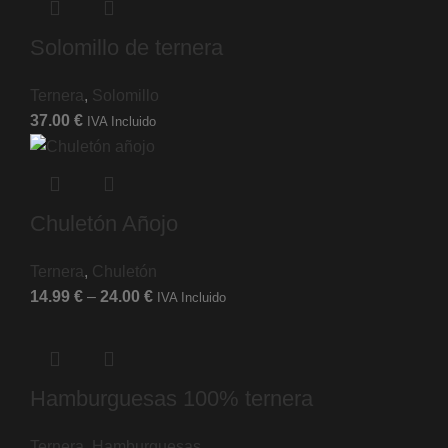
Solomillo de ternera
Ternera
,
Solomillo
37.00
€
IVA Incluido
Chuletón Añojo
Ternera
,
Chuletón
14.99
€
–
24.00
€
IVA Incluido
Hamburguesas 100% ternera
Ternera
,
Hamburguesas