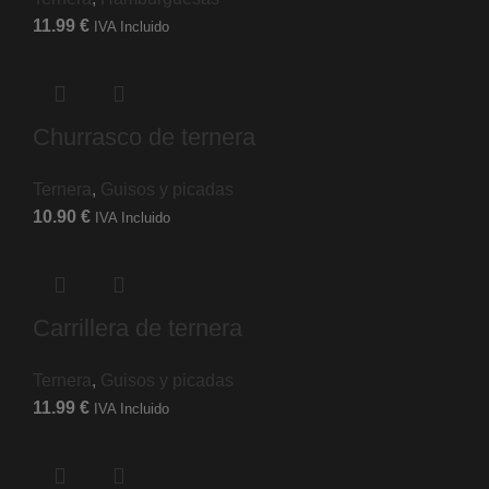
11.99
€
IVA Incluido
Churrasco de ternera
Ternera
,
Guisos y picadas
10.90
€
IVA Incluido
Carrillera de ternera
Ternera
,
Guisos y picadas
11.99
€
IVA Incluido