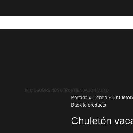
INICIO
SOBRE NOSOTROS
TIENDA
CONTACTO
Portada
»
Tienda
»
Chuletón
Back to products
Chuletón vac