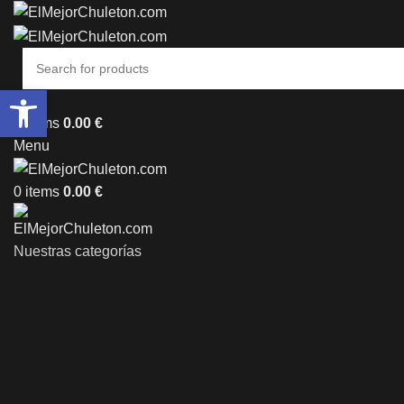
Abrir barra de herramientas
0
items
0.00
€
Menu
0
items
0.00
€
Nuestras categorías