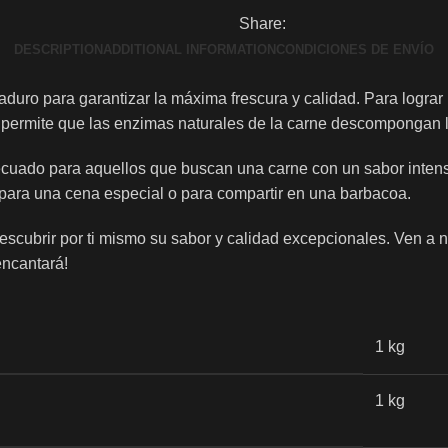
Share:
DESCRIPTION
ADDITIONAL INFORMATION
CONDICIONES DE ENVÍO
uro para garantizar la máxima frescura y calidad. Para logra
permite que las enzimas naturales de la carne descompongan la
uado para aquellos que buscan una carne con un sabor intenso 
ón para una cena especial o para compartir en una barbacoa.
scubrir por ti mismo su sabor y calidad excepcionales. Ven a nu
encantará!
1 kg
1 kg