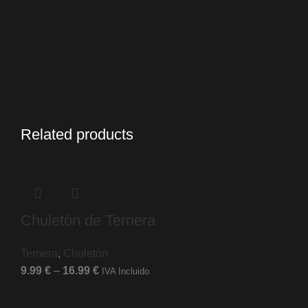
Related products
Chuletón de Ternera
Ternera
,
Chuletón
9.99
€
–
16.99
€
IVA Incluido