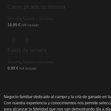
Carne picada de ternera
Ternera
,
Guisos y picadas
10.95
€
IVA Incluido
Falda de ternera
Ternera
,
Guisos y picadas
9.99
€
IVA Incluido
Negocio familiar dedicado al campo y la cría de ganado en la
Con nuestra experiencia y conocimientos nos permite selecc
para alcanzar la fidelidad que nos van demostrando día a día 