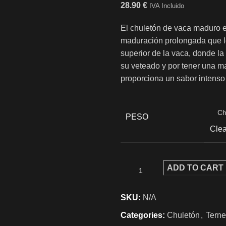
28.90
€
IVA Incluido
El chuletón de vaca maduro e
maduración prolongada que le
superior de la vaca, donde la
su veteado y por tener una ma
proporciona un sabor intenso 
PESO
Clea
ADD TO CART
SKU:
N/A
Categories:
Chuletón
,
Terne